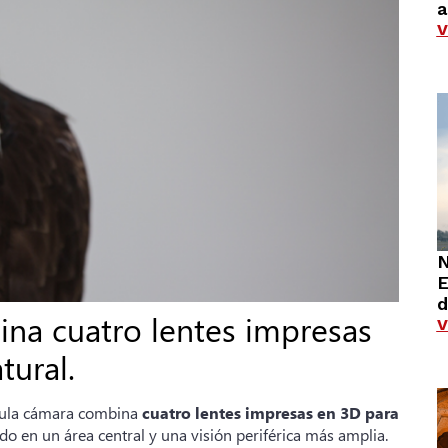
a
V
N
E
d
na cuatro lentes impresas
V
tural.
scula cámara combina
cuatro lentes impresas en 3D para
 en un área central y una visión periférica más amplia.