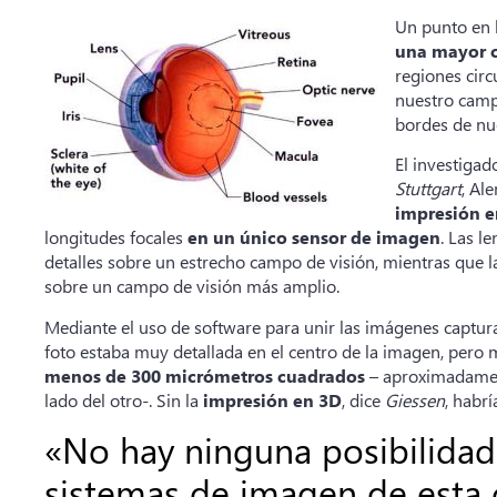
Un punto en 
una mayor co
regiones circ
nuestro campo
bordes de nu
El investigad
Stuttgart
, Al
impresión e
longitudes focales
en un único sensor de imagen
. Las l
detalles sobre un estrecho campo de visión, mientras que la
sobre un campo de visión más amplio.
Mediante el uso de software para unir las imágenes captur
foto estaba muy detallada en el centro de la imagen, pero 
menos de 300 micrómetros cuadrados
– aproximadament
lado del otro-. Sin la
impresión en 3D
, dice
Giessen
, habr
«No hay ninguna posibilidad
sistemas de imagen de esta c