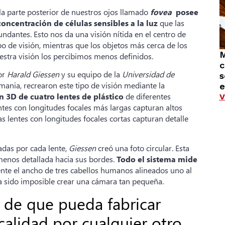
la parte posterior de nuestros ojos llamado
fovea
posee
ncentración de células sensibles a la luz
que las
undantes. Esto nos da una visión nítida en el centro de
 de visión, mientras que los objetos más cerca de los
M
estra visión los percibimos menos definidos.
c
or
Harald Giessen
y su equipo de la
Universidad de
s
emania, recrearon este tipo de visión mediante la
e
n 3D de cuatro lentes de plástico
de diferentes
V
entes con longitudes focales más largas capturan altos
s lentes con longitudes focales cortas capturan detalle
adas por cada lente,
Giessen
creó una foto circular. Esta
menos detallada hacia sus bordes.
Todo el sistema mide
e el ancho de tres cabellos humanos alineados uno al
ía sido imposible crear una cámara tan pequeña.
 de que pueda fabricar
alidad por cualquier otro