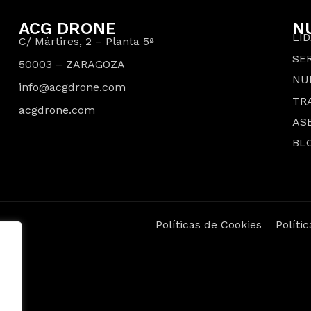
ACG DRONE
N
LI
C/ Mártires, 2 – Planta 5ª
SER
50003 – ZARAGOZA
NU
info@acgdrone.com
TR
acgdrone.com
AS
BL
Políticas de Cookies
Políti