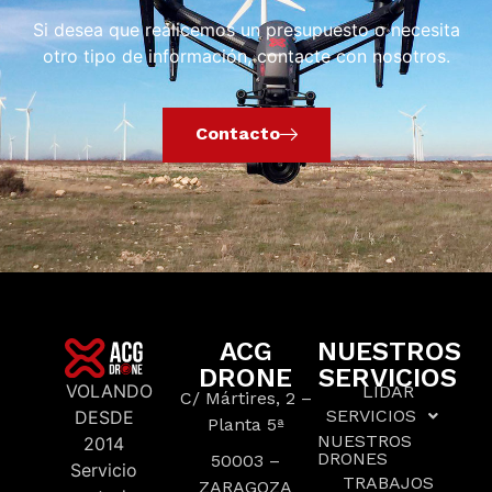
Si desea que realicemos un presupuesto o necesita
otro tipo de información, contacte con nosotros.
Contacto
ACG
NUESTROS
DRONE
SERVICIOS
VOLANDO
LIDAR
C/ Mártires, 2 –
SERVICIOS
DESDE
Planta 5ª
NUESTROS
2014
DRONES
50003 –
Servicio
TRABAJOS
ZARAGOZA