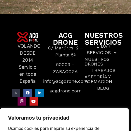
ACG
NUESTROS
DRONE
SERVICIOS
VOLANDO
LIDAR
C/ Mártires, 2 –
SERVICIOS
DESDE
Planta 5ª
NUESTROS
2014
DRONES
50003 –
Servicio
TRABAJOS
ZARAGOZA
en toda
ASESORÍA Y
España
info@acgdrone.com
FORMACIÓN
BLOG
acgdrone.com
Valoramos tu privacidad
Usamos cookies para mejorar su experiencia de