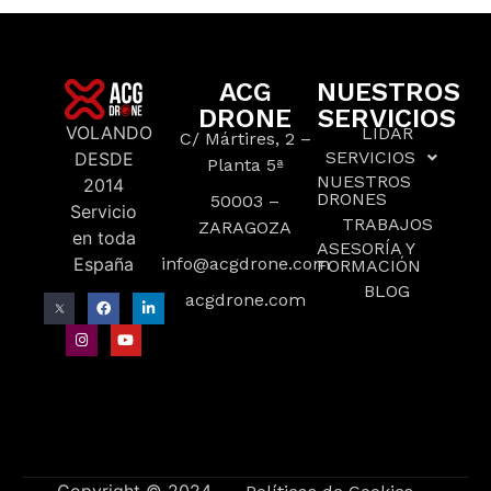
ACG
NUESTROS
DRONE
SERVICIOS
VOLANDO
LIDAR
C/ Mártires, 2 –
SERVICIOS
DESDE
Planta 5ª
NUESTROS
2014
DRONES
50003 –
Servicio
TRABAJOS
ZARAGOZA
en toda
ASESORÍA Y
España
info@acgdrone.com
FORMACIÓN
BLOG
acgdrone.com
Copyright © 2024