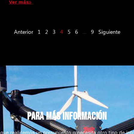
Ver más
Anterior
1
2
3
4
5
6
…
9
Siguiente
PARA MÁS INFORMACIÓN
 que realicemos un presupuesto o necesita otro tipo de inf