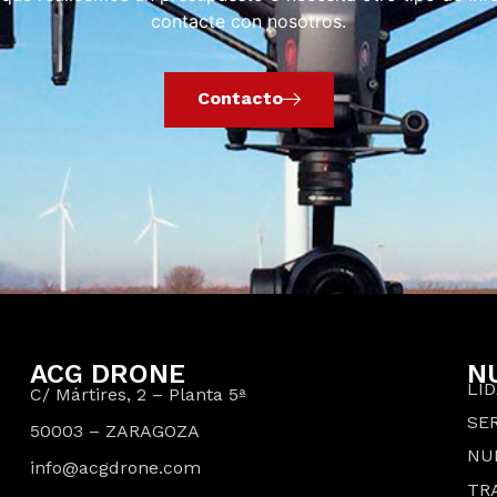
contacte con nosotros.
Contacto
ACG DRONE
N
LI
C/ Mártires, 2 – Planta 5ª
SER
50003 – ZARAGOZA
NU
info@acgdrone.com
TR