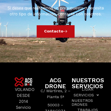
Si desea que realicemos un presupuesto o necesita
otro tipo de información, contacte con nosotros.
Contacto
ACG
NUESTROS
DRONE
SERVICIOS
VOLANDO
LIDAR
C/ Mártires, 2 –
SERVICIOS
DESDE
Planta 5ª
NUESTROS
2014
DRONES
50003 –
Servicio
TRABAJOS
ZARAGOZA