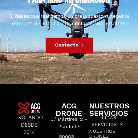
Si desea que realicemos un presupuesto o necesita
otro tipo de información, contacte con nosotros.
Contacto
ACG
NUESTROS
DRONE
SERVICIOS
VOLANDO
LIDAR
C/ Mártires, 2 –
SERVICIOS
DESDE
Planta 5ª
NUESTROS
2014
DRONES
50003 –