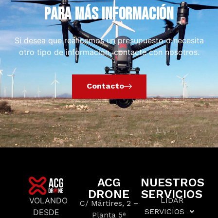
PARA MÁS INFORMACIÓN
Si desea que realicemos un presupuesto o necesita
otro tipo de información, contacte con nosotros.
Contacto
ACG
NUESTROS
DRONE
SERVICIOS
VOLANDO
LIDAR
C/ Mártires, 2 –
SERVICIOS
DESDE
Planta 5ª