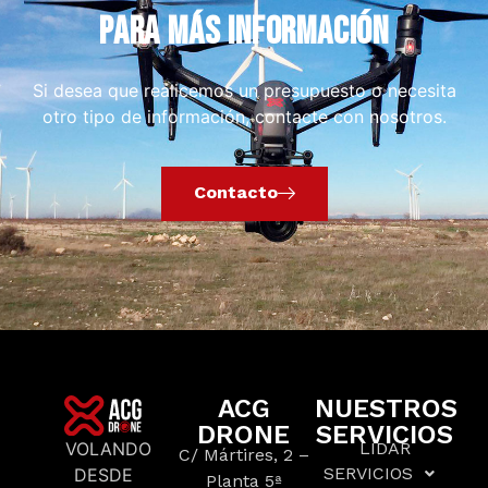
PARA MÁS INFORMACIÓN
Si desea que realicemos un presupuesto o necesita
otro tipo de información, contacte con nosotros.
Contacto
ACG
NUESTROS
DRONE
SERVICIOS
VOLANDO
LIDAR
C/ Mártires, 2 –
SERVICIOS
DESDE
Planta 5ª