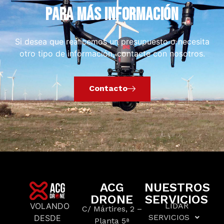
PARA MÁS INFORMACIÓN
Si desea que realicemos un presupuesto o necesita
otro tipo de información, contacte con nosotros.
Contacto
ACG
NUESTROS
DRONE
SERVICIOS
VOLANDO
LIDAR
C/ Mártires, 2 –
SERVICIOS
DESDE
Planta 5ª