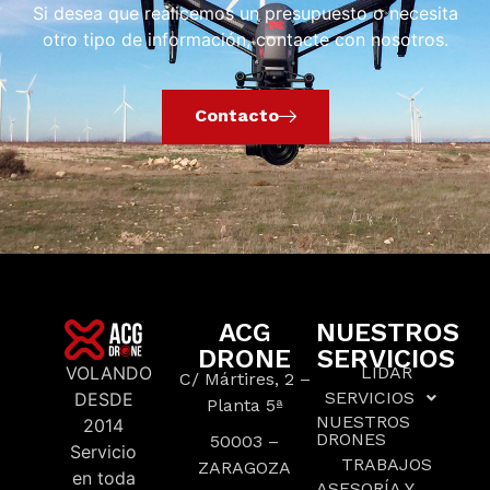
Si desea que realicemos un presupuesto o necesita
otro tipo de información, contacte con nosotros.
Contacto
ACG
NUESTROS
DRONE
SERVICIOS
VOLANDO
LIDAR
C/ Mártires, 2 –
SERVICIOS
DESDE
Planta 5ª
NUESTROS
2014
DRONES
50003 –
Servicio
TRABAJOS
ZARAGOZA
en toda
ASESORÍA Y