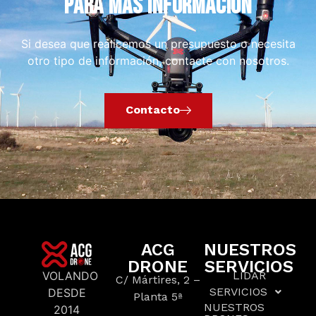
PARA MÁS INFORMACIÓN
Si desea que realicemos un presupuesto o necesita
otro tipo de información, contacte con nosotros.
Contacto
ACG
NUESTROS
DRONE
SERVICIOS
VOLANDO
LIDAR
C/ Mártires, 2 –
SERVICIOS
DESDE
Planta 5ª
NUESTROS
2014